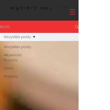
wybierz swoje studio MeetFit
BLOG
Wszystkie posty
Wszystkie posty
Aktywność
fizyczna
Dieta
Przepisy