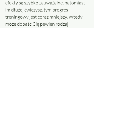
efekty są szybko zauważalne, natomiast 
im dłużej ćwiczysz, tym progres 
treningowy jest coraz mniejszy. Wtedy 
może dopaść Cię pewien rodzaj 
frustracji, że nie masz już tak 
spektakularnych efektów. 
Jeśli w 
dłuższej perspektywie czasu podzielisz 
sobie swoje treningi na bloki o 
określonym celu, to będzie Ci łatwiej 
wytrwać w treningach, a co za tym 
idzie z większym 
prawdopodobieństwem osiągniesz 
założony cel.
Aktywność fizyczna