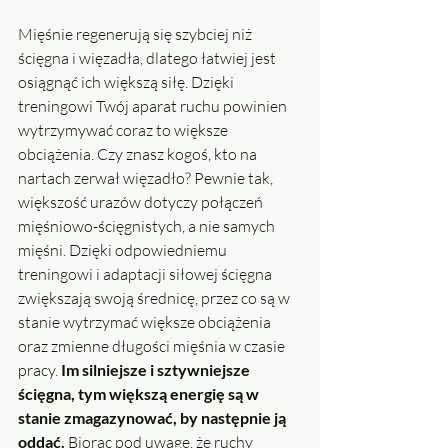
Mięśnie regenerują się szybciej niż 
ścięgna i więzadła, dlatego łatwiej jest 
osiągnąć ich większą siłę. Dzięki 
treningowi Twój aparat ruchu powinien 
wytrzymywać coraz to większe 
obciążenia. Czy znasz kogoś, kto na 
nartach zerwał więzadło? Pewnie tak, 
większość urazów dotyczy połączeń 
mięśniowo-ścięgnistych, a nie samych 
mięśni. Dzięki odpowiedniemu 
treningowi i adaptacji siłowej ścięgna 
zwiększają swoją średnicę, przez co są w 
stanie wytrzymać większe obciążenia 
oraz zmienne długości mięśnia w czasie 
pracy. 
Im silniejsze i sztywniejsze 
ścięgna, tym większą energię są w 
stanie zmagazynować, by następnie ją 
oddać.
 Biorąc pod uwagę, że ruchy 