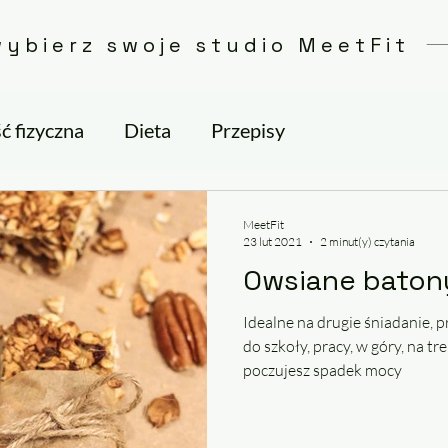
wybierz swoje studio MeetFit
 fizyczna
Dieta
Przepisy
MeetFit
23 lut 2021
2 minut(y) czytania
Owsiane baton
Idealne na drugie śniadanie, p
do szkoły, pracy, w góry, na tr
poczujesz spadek mocy