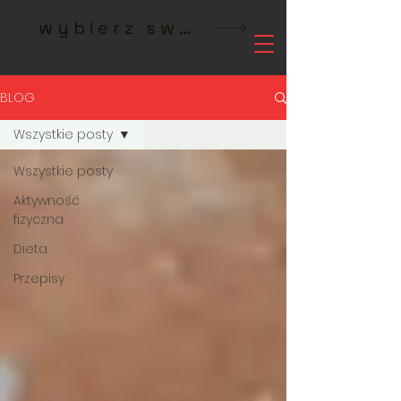
wybierz swoje studio MeetFit
BLOG
Wszystkie posty
Wszystkie posty
Aktywność
fizyczna
Dieta
Przepisy