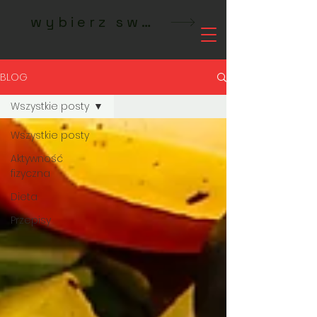
wybierz swoje studio MeetFit
BLOG
Wszystkie posty
Wszystkie posty
Aktywność
fizyczna
Dieta
Przepisy