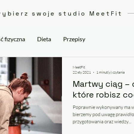
wybierz swoje studio MeetFit
 fizyczna
Dieta
Przepisy
MeetFit
22 sty 2021
1 minut(y) czytania
Martwy ciąg – 
które robisz co
Poprawnie wykonywany ma wiel
bierzemy pod uwagę prawidło
przygotowania oraz wiedzy...