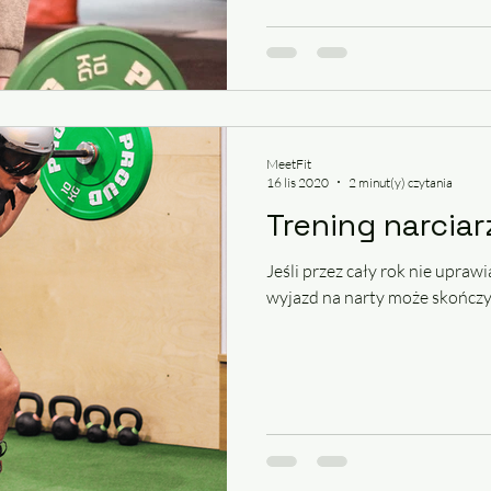
MeetFit
16 lis 2020
2 minut(y) czytania
Trening narciar
Jeśli przez cały rok nie upraw
wyjazd na narty może skończyć