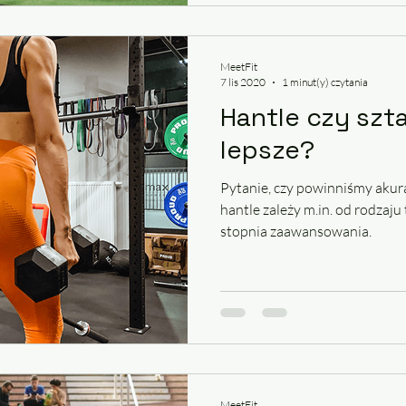
MeetFit
7 lis 2020
1 minut(y) czytania
Hantle czy szt
lepsze?
Pytanie, czy powinniśmy akura
hantle zależy m.in. od rodzaju
stopnia zaawansowania.
MeetFit