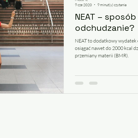
9 cze 2020
9 minut(y) czytania
NEAT – sposób
odchudzanie?
NEAT to dodatkowy wydatek e
osiągać nawet do 2000 kcal 
przemiany materii (BMR).